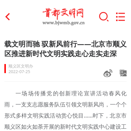
首页
载文明而驰 驭新风前行——北京市顺义
+
区推进新时代文明实践走心走实走深
文明创建
顺义区文明办
文明实践
2022-07-25
+
文明培育
一场场传播党的创新理论宣讲活动春风化
未成年人思想道德建设
雨，一支支志愿服务队伍引领文明新风尚，一个个
+
榜样人物
形式多样文明实践活动赏心悦目……时下，北京市
身边好人
顺义区如火如荼开展的新时代文明实践中心建设工