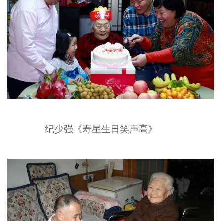
纪少强《寿星生日笑声高》