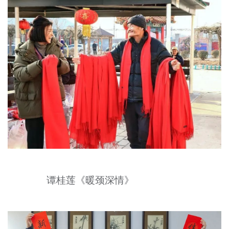
谭桂莲《暖颈深情》