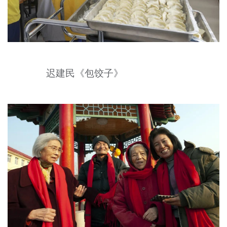
迟建民《包饺子》