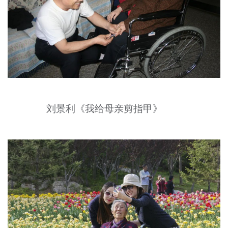
刘景利《我给母亲剪指甲》