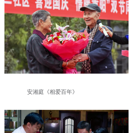
安湘庭《相爱百年》