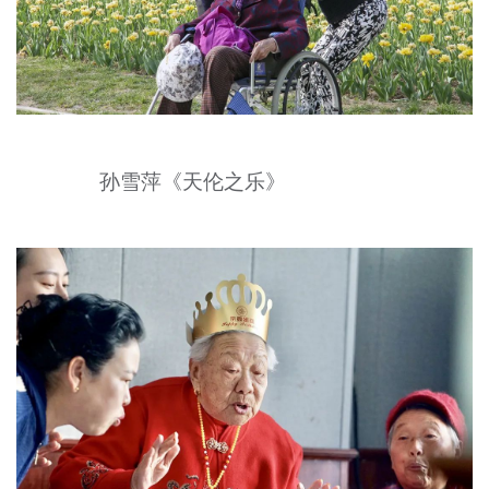
孙雪萍《天伦之乐》