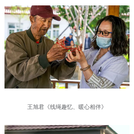
王旭君《线绳趣忆、暖心相伴》