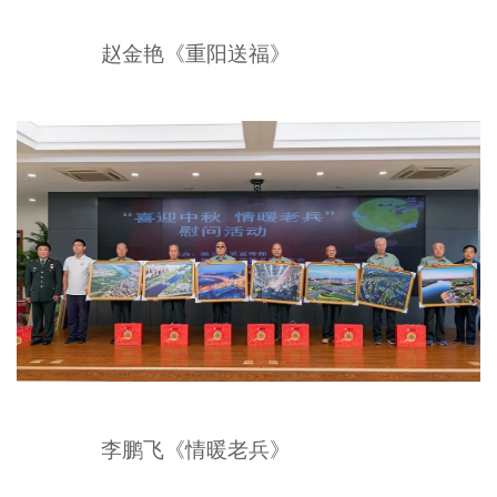
赵金艳《重阳送福》
李鹏飞《情暖老兵》