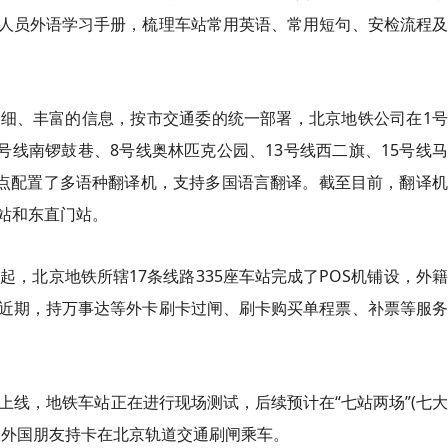
人员外语学习手册，梳理车站常用英语、常用短句、安检流程及
细、丰富的信息，按市交通委的统一部署，北京地铁公司在1号
号线南锣鼓巷、8号线奥林匹克公园、13号线西二旗、15号线
试点配置了多语种翻译机，支持多国语言翻译。截至目前，翻译
站和东直门站。
起，北京地铁所辖17条线路335座车站完成了POS机铺设，外
。近期，持万事达等外卡刷卡过闸、刷卡购买单程票、补票等服
S顺利上线，地铁车站正在进行现场测试，后续预计在“七站两场”(七
便外国朋友持卡在北京轨道交通刷闸乘车。