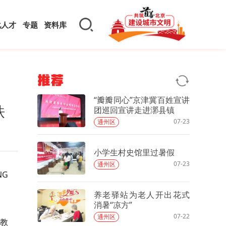
化人才
专题
资料库
推荐
“瓣瓣同心”京津冀百姓宣讲
铁
团巡回宣讲走进漷县镇
07-23
通州区
小学生村史馆里过暑假
07-23
通州区
NG
。
养老驿站为老人开出花式
消暑“凉方”
07-22
通州区
教