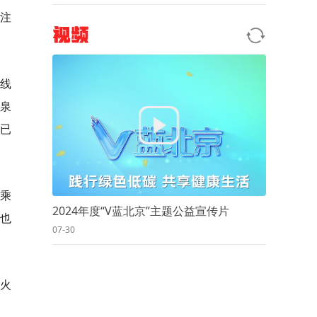
注
视频
线
马泉
机已
籍乘
2024年度“V蓝北京”主题公益宣传片
务也
07-30
大火