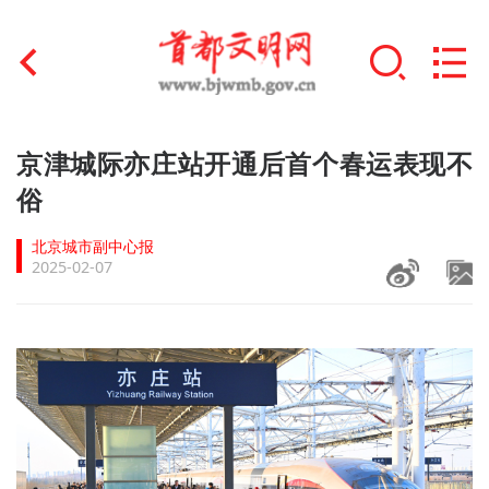
首页
京津城际亦庄站开通后首个春运表现不
+
俗
文明创建
北京城市副中心报
文明实践
2025-02-07
+
文明培育
未成年人思想道德建设
+
榜样人物
身边好人