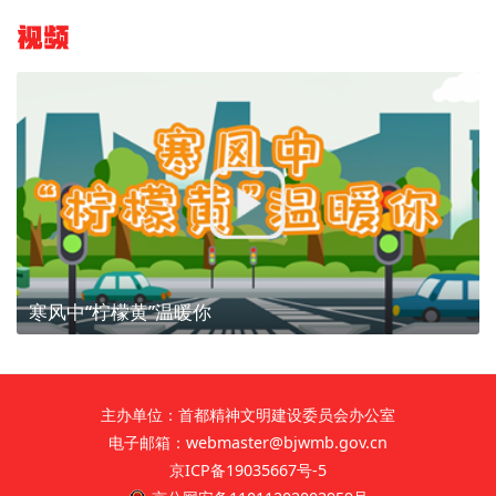
视频
寒风中“柠檬黄”温暖你
主办单位：首都精神文明建设委员会办公室
电子邮箱：webmaster@bjwmb.gov.cn
京ICP备19035667号-5