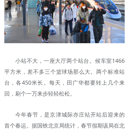
文明评论
北京宣传文化引导基金
宣传思想文化人才
专题
+
小站不大，一座大厅两个站台。候车室1466
资料库
平方米，差不多三个篮球场那么大。两个标准站
台，各450米长。每天，田广华都要转上几个来
回，刷个一万来步轻轻松松。
今年春节，是京津城际亦庄站开站后迎来的
首个春运。据国铁北京局统计，春节假期该局在北