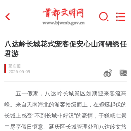
首页
八达岭长城花式宠客促安心山河锦绣任
+
君游
文明创建
延庆报
文明实践
2026-05-09
+
文明培育
五一假期，八达岭长城景区如期迎来客流高
未成年人思想道德建设
峰。来自天南海北的游客拾级而上，在蜿蜒起伏的
+
榜样人物
长城上感受“不到长城非好汉”的豪情，于巍峨壮景
身边好人
中尽享假日惬意。延庆区长城管理处和八达岭文旅