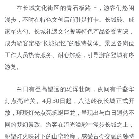
在长城文化街区的青石板路上，游客们悠闲
漫步，不时在特色文创店前驻足打卡。长城砖、戚
家军火勺、长城礼遇文化餐等特色产品备受青睐，
成为游客定格“长城记忆”的独特载体。景区各岗位
工作人员热情服务、耐心解惑，引导游客登城有序
游览。
白日有登高望远的雄浑壮阔，夜间有千盏华
灯点亮雄关。4月30日起，八达岭夜长城正式开
放，璀璨灯光点亮蜿蜒巨龙，呈现出与白日迥然不
同的梦幻景致。游客在流光溢彩中漫步长城之上，
眺望灯火映衬下的山峦轮廓，感受古今交融的独特