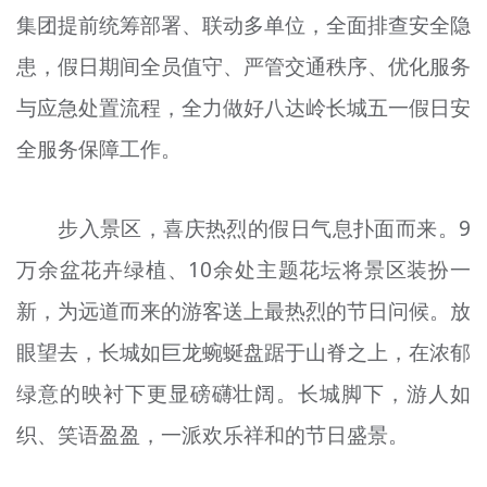
集团提前统筹部署、联动多单位，全面排查安全隐
文明评论
患，假日期间全员值守、严管交通秩序、优化服务
北京宣传文化引导基金
与应急处置流程，全力做好八达岭长城五一假日安
宣传思想文化人才
全服务保障工作。
专题
+
步入景区，喜庆热烈的假日气息扑面而来。9
资料库
万余盆花卉绿植、10余处主题花坛将景区装扮一
新，为远道而来的游客送上最热烈的节日问候。放
眼望去，长城如巨龙蜿蜒盘踞于山脊之上，在浓郁
绿意的映衬下更显磅礴壮阔。长城脚下，游人如
织、笑语盈盈，一派欢乐祥和的节日盛景。