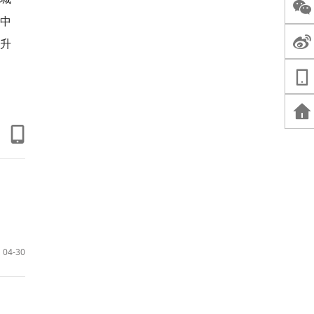
岛中
升
04-30