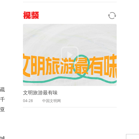
视频
疏
文明旅游最有味
千
04-28
中国文明网
亚
长城