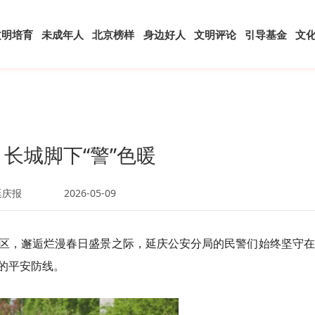
文明培育
未成年人
北京榜样
身边好人
文明评论
引导基金
文
 长城脚下“警”色暖
延庆报
2026-05-09
区，邂逅烂漫春日盛景之际，延庆公安分局的民警们始终坚守在
的平安防线。