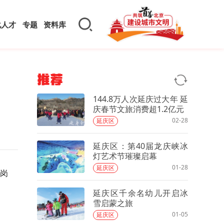
化人才
专题
资料库
推荐
144.8万人次延庆过大年 延
庆春节文旅消费超1.2亿元
02-28
延庆区
延庆区：第40届龙庆峡冰
灯艺术节璀璨启幕
01-28
延庆区
岗
延庆区千余名幼儿开启冰
雪启蒙之旅
01-05
延庆区