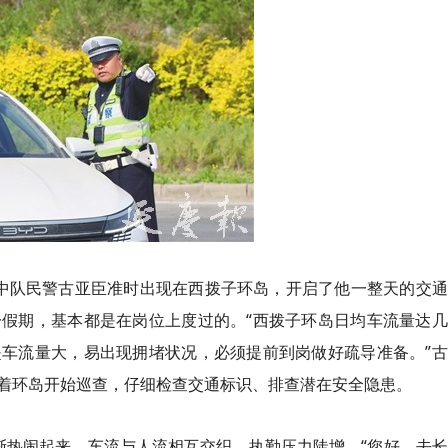
中队民警古亚臣准时出现在西拨子环岛，开启了他一整天的交通
假期，基本都是在岗位上度过的。“西拨子环岛日均车流量达几
车流量大，易出现拥堵状况，必须提前到岗做好疏导准备。”古
着环岛开始巡查，仔细检查交通标识、排查潜在安全隐患。
渐热闹起来，车流与人流相互交织，执勤压力陡增。“您好，去