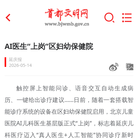
首页
AI医生“上岗”区妇幼保健院
+
文明创建
延庆报
2026-05-14
文明实践
+
文明培育
触控屏上智能问诊、语音交互自动生成病
历、一键给出诊疗建议……日前，随着一套搭载智
未成年人思想道德建设
能诊疗系统的设备在区妇幼保健院启用，北京儿童
+
榜样人物
医院AI儿科医生基层版正式“上岗”，标志着延庆儿
身边好人
科医疗迈入“真人医生+人工智能”协同诊疗新时