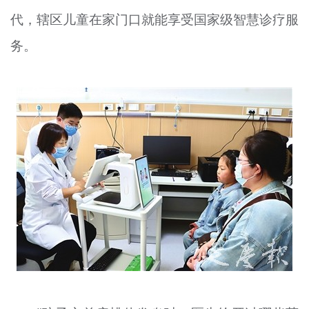
文明评论
代，辖区儿童在家门口就能享受国家级智慧诊疗服
务。
北京宣传文化引导基金
宣传思想文化人才
专题
+
资料库