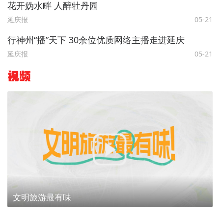
花开妫水畔 人醉牡丹园
延庆报
05-21
行神州“播”天下 30余位优质网络主播走进延庆
延庆报
05-21
视频
文明旅游最有味