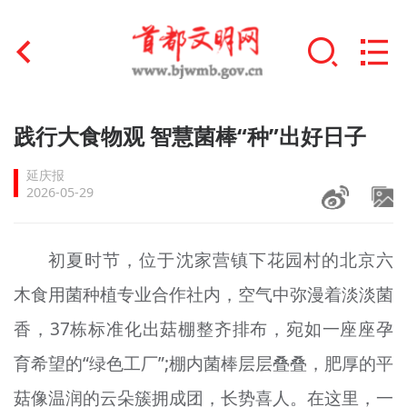
首页
践行大食物观 智慧菌棒“种”出好日子
+
文明创建
延庆报
2026-05-29
文明实践
+
文明培育
初夏时节，位于沈家营镇下花园村的北京六
木食用菌种植专业合作社内，空气中弥漫着淡淡菌
未成年人思想道德建设
香，37栋标准化出菇棚整齐排布，宛如一座座孕
+
榜样人物
育希望的“绿色工厂”;棚内菌棒层层叠叠，肥厚的平
身边好人
菇像温润的云朵簇拥成团，长势喜人。在这里，一