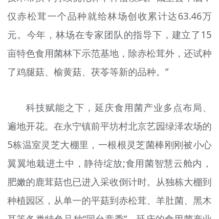
仅赤松茸一个品种就给林场创收累计达63.46万
元。今年，林场在专家团队的指导下，建立了15
亩特色食用菌林下示范基地，除赤松茸外，还试种
了鸡腿菇、榆黄菇、茯苓等新的品种。”
科技赋能之下，延庆食用菌产业多点布局、
遍地开花。在永宁镇前平坊村北京艺园绿泽农场的
5栋温室灵芝大棚里，一根根灵芝菌棒刚刚被小心
翼翼地栽进土中，静待绽放;食用菌智慧云舱内，
肥嫩的鹿茸菇也已进入采收倒计时。从独栋大棚到
种植园区，从单一的平菇到赤松茸、羊肚菌、黑木