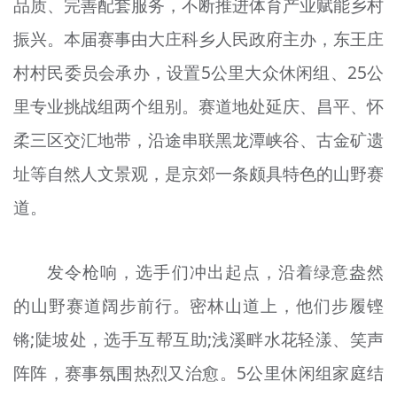
品质、完善配套服务，不断推进体育产业赋能乡村
振兴。本届赛事由大庄科乡人民政府主办，东王庄
村村民委员会承办，设置5公里大众休闲组、25公
里专业挑战组两个组别。赛道地处延庆、昌平、怀
柔三区交汇地带，沿途串联黑龙潭峡谷、古金矿遗
址等自然人文景观，是京郊一条颇具特色的山野赛
道。
发令枪响，选手们冲出起点，沿着绿意盎然
的山野赛道阔步前行。密林山道上，他们步履铿
锵;陡坡处，选手互帮互助;浅溪畔水花轻漾、笑声
阵阵，赛事氛围热烈又治愈。5公里休闲组家庭结