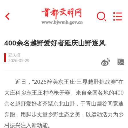
首页
400余名越野爱好者延庆山野逐风
+
文明创建
延庆报
2026-05-29
文明实践
+
文明培育
近日，“2026醉美东王庄·三界越野挑战赛”在
大庄科乡东王庄村鸣枪开赛。来自全国各地的400
未成年人思想道德建设
余名越野爱好者齐聚京北山野，于青山幽谷间竞速
+
榜样人物
奔跑，用脚步丈量乡野生态之美，以运动活力为乡
身边好人
村振兴注入新动能。