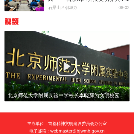
题宣传活动
石景山区创城办
08-02
视频
北京师范大学附属实验中学校长李晓辉为文明校园代言
主办单位：首都精神文明建设委员会办公室
电子邮箱：webmaster@bjwmb.gov.cn