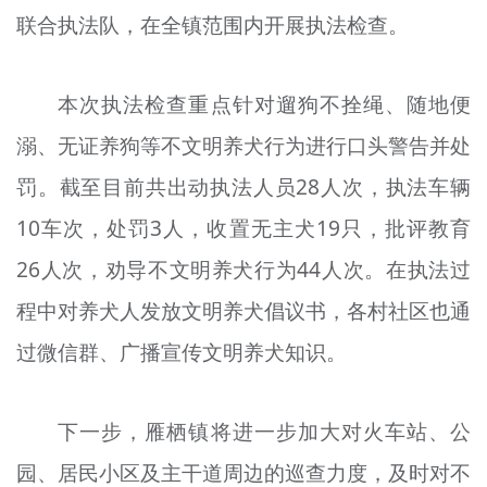
联合执法队，在全镇范围内开展执法检查。
文明评论
北京宣传文化引导基金
本次执法检查重点针对遛狗不拴绳、随地便
宣传思想文化人才
溺、无证养狗等不文明养犬行为进行口头警告并处
专题
罚。截至目前共出动执法人员28人次，执法车辆
+
10车次，处罚3人，收置无主犬19只，批评教育
资料库
26人次，劝导不文明养犬行为44人次。在执法过
程中对养犬人发放文明养犬倡议书，各村社区也通
过微信群、广播宣传文明养犬知识。
下一步，雁栖镇将进一步加大对火车站、公
园、居民小区及主干道周边的巡查力度，及时对不