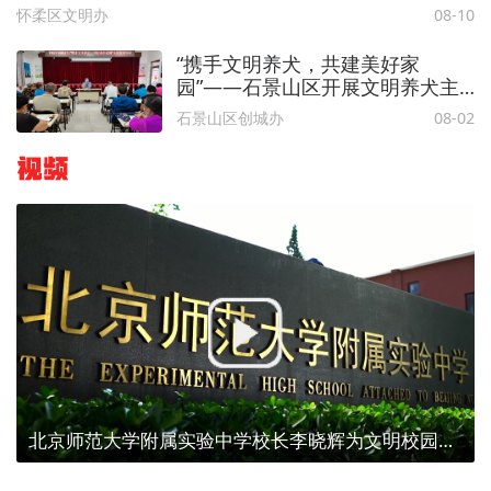
怀柔区文明办
08-10
“携手文明养犬，共建美好家
园”——石景山区开展文明养犬主
题宣传活动
石景山区创城办
08-02
视频
北京师范大学附属实验中学校长李晓辉为文明校园代言