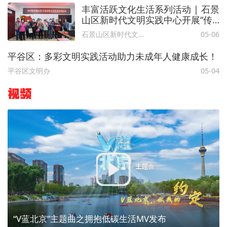
丰富活跃文化生活系列活动 | 石景
山区新时代文明实践中心开展“传
承中华文化·弘扬剪纸艺术”主题宣
石景山区新时代文明实践中心
05-06
讲活
平谷区：多彩文明实践活动助力未成年人健康成长！
平谷区文明办
05-04
视频
“V蓝北京”主题曲之拥抱低碳生活MV发布