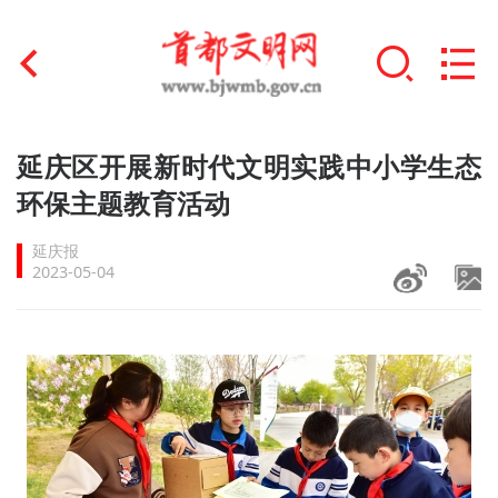
首页
延庆区开展新时代文明实践中小学生态
+
环保主题教育活动
文明创建
延庆报
文明实践
2023-05-04
+
文明培育
未成年人思想道德建设
+
榜样人物
身边好人