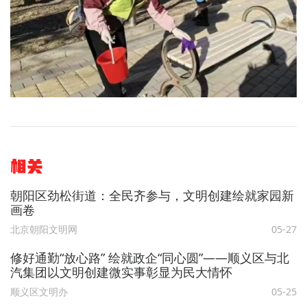
相关
朝阳区劲松街道：全民齐参与，文明创建绘就家园新
画卷
北京朝阳文明网
05-27
修好通勤“放心路” 绘就政企“同心圆”——顺义区与北
汽集团以文明创建微实事彰显为民大情怀
顺义区文明办
05-25