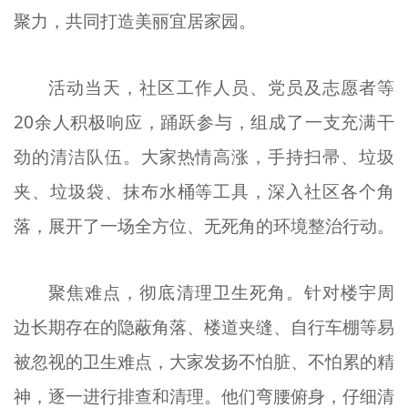
聚力，共同打造美丽宜居家园。
文明评论
北京宣传文化引导基金
活动当天，社区工作人员、党员及志愿者等
宣传思想文化人才
20余人积极响应，踊跃参与，组成了一支充满干
专题
劲的清洁队伍。大家热情高涨，手持扫帚、垃圾
+
夹、垃圾袋、抹布水桶等工具，深入社区各个角
资料库
落，展开了一场全方位、无死角的环境整治行动。
聚焦难点，彻底清理卫生死角。针对楼宇周
边长期存在的隐蔽角落、楼道夹缝、自行车棚等易
被忽视的卫生难点，大家发扬不怕脏、不怕累的精
神，逐一进行排查和清理。他们弯腰俯身，仔细清