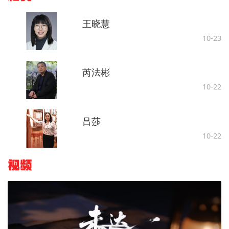
王晓慧
10-23
芮法彬
10-22
吕莎
10-22
视频