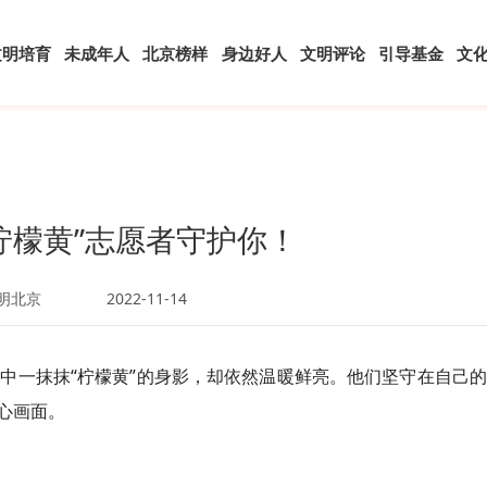
文明培育
未成年人
北京榜样
身边好人
文明评论
引导基金
文
柠檬黄”志愿者守护你！
明北京
2022-11-14
雨中一抹抹“柠檬黄”的身影，却依然温暖鲜亮。他们坚守在自己
心画面。