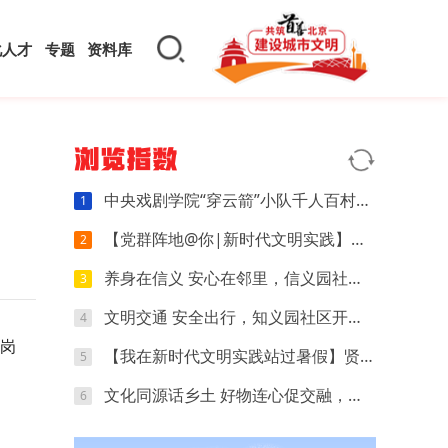
化人才
专题
资料库
浏览指数
中央戏剧学院“穿云箭”小队千人百村暑期实践：红色文化可感可触，文创“小楼”萌动山乡
1
【党群阵地@你|新时代文明实践】开营第四天｜执笔忆研学，动手探科学，解锁夏日多彩时光
2
养身在信义 安心在邻里，信义园社区立秋养生专场来啦
3
文明交通 安全出行，知义园社区开展电动车交通安全宣传活动
4
的岗
【我在新时代文明实践站过暑假】贤王庄村开展“寻找赛博坦星球”青少年科普活动
5
文化同源话乡土 好物连心促交融，夏各庄镇团委开展京津冀红领巾夏令营乡土好物分享会
6