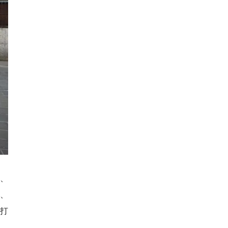
、
、
打