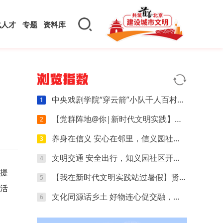
化人才
专题
资料库
浏览指数
中央戏剧学院“穿云箭”小队千人百村暑期实践：红色文化可感可触，文创“小楼”萌动山乡
1
【党群阵地@你|新时代文明实践】开营第四天｜执笔忆研学，动手探科学，解锁夏日多彩时光
2
养身在信义 安心在邻里，信义园社区立秋养生专场来啦
3
文明交通 安全出行，知义园社区开展电动车交通安全宣传活动
4
提
【我在新时代文明实践站过暑假】贤王庄村开展“寻找赛博坦星球”青少年科普活动
5
活
文化同源话乡土 好物连心促交融，夏各庄镇团委开展京津冀红领巾夏令营乡土好物分享会
6