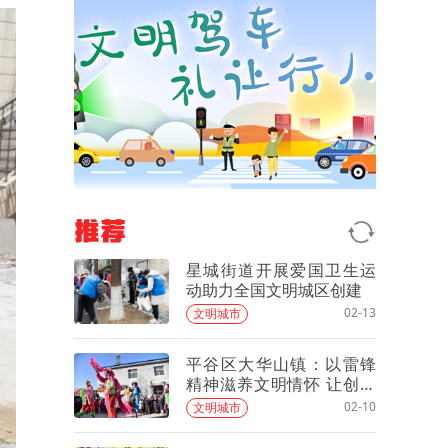
推荐
星城街道开展爱国卫生运
动助力全国文明城区创建
02-13
文明城市
平谷区大华山镇：以雷锋
精神滋养文明情怀 让创城
实效惠及民生福祉
02-10
文明城市