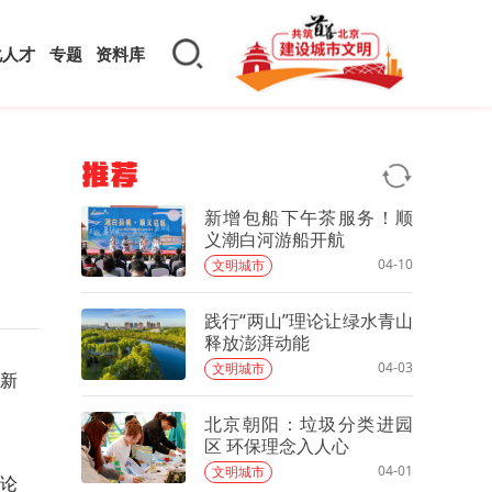
化人才
专题
资料库
推荐
新增包船下午茶服务！顺
义潮白河游船开航
04-10
文明城市
践行“两山”理论让绿水青山
释放澎湃动能
04-03
文明城市
创新
北京朝阳：垃圾分类进园
区 环保理念入人心
04-01
文明城市
理论