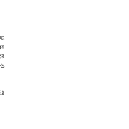
联
阔
深
色
遗