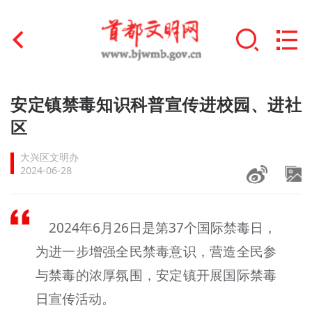
首页
安定镇禁毒知识科普宣传进校园、进社
+
区
文明创建
大兴区文明办
文明实践
2024-06-28
+
文明培育
2024年6月26日是第37个国际禁毒日，
未成年人思想道德建设
为进一步增强全民禁毒意识，营造全民参
+
榜样人物
与禁毒的浓厚氛围，安定镇开展国际禁毒
身边好人
日宣传活动。