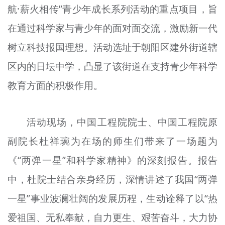
航·薪火相传”青少年成长系列活动的重点项目，旨
文明评论
在通过科学家与青少年的面对面交流，激励新一代
北京宣传文化引导基金
树立科技报国理想。活动选址于朝阳区建外街道辖
宣传思想文化人才
区内的日坛中学，凸显了该街道在支持青少年科学
专题
教育方面的积极作用。
+
资料库
活动现场，中国工程院院士、中国工程院原
副院长杜祥琬为在场的师生们带来了一场题为
《“两弹一星”和科学家精神》的深刻报告。报告
中，杜院士结合亲身经历，深情讲述了我国“两弹
一星”事业波澜壮阔的发展历程，生动诠释了以“热
爱祖国、无私奉献，自力更生、艰苦奋斗，大力协