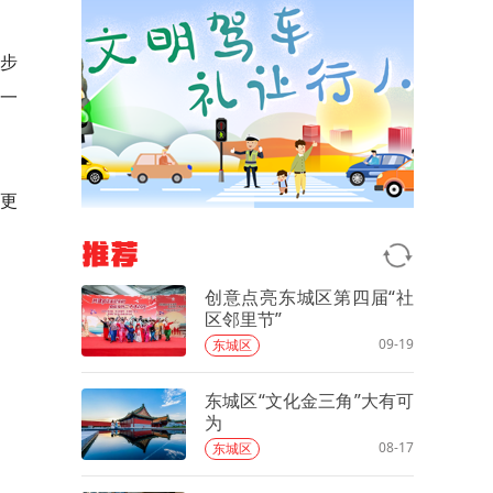
步
了一
更
推荐
创意点亮东城区第四届“社
区邻里节”
09-19
东城区
东城区“文化金三角”大有可
为
08-17
东城区