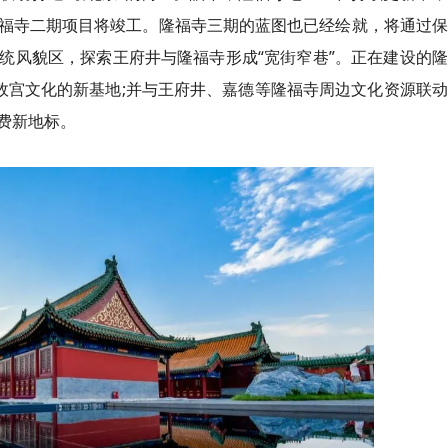
福寺二期项目将竣工。隆福寺三期的蓝图也已经绘就，将通过保
统风貌区，探索王府井与隆福寺形成“宽街窄巷”。正在建设的
故宫文化的新基地;并与王府井、嘉德等隆福寺周边文化资源联
费新地标。