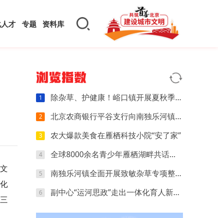
化人才
专题
资料库
浏览指数
除杂草、护健康！峪口镇开展夏秋季致敏杂草防除专项行动
1
北京农商银行平谷支行向南独乐河镇捐赠防汛物资，共筑安全防线
2
农大爆款美食在雁栖科技小院“安了家”
3
全球8000余名青少年雁栖湖畔共话中国故事
4
以文
南独乐河镇全面开展致敏杂草专项整治行动
5
化
副中心“运河思政”走出一体化育人新路径
6
三