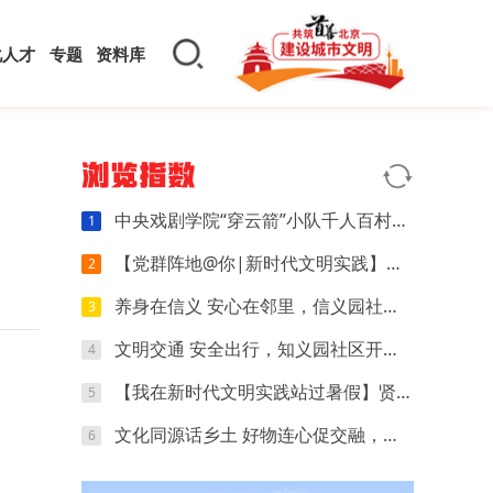
化人才
专题
资料库
浏览指数
中央戏剧学院“穿云箭”小队千人百村暑期实践：红色文化可感可触，文创“小楼”萌动山乡
1
【党群阵地@你|新时代文明实践】开营第四天｜执笔忆研学，动手探科学，解锁夏日多彩时光
2
养身在信义 安心在邻里，信义园社区立秋养生专场来啦
3
文明交通 安全出行，知义园社区开展电动车交通安全宣传活动
4
【我在新时代文明实践站过暑假】贤王庄村开展“寻找赛博坦星球”青少年科普活动
5
文化同源话乡土 好物连心促交融，夏各庄镇团委开展京津冀红领巾夏令营乡土好物分享会
6