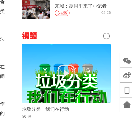
合
东城：胡同里来了小记者
类
05-26
东城区
视频
法
在
闹
作
垃圾分类，我们在行动
的
05-15