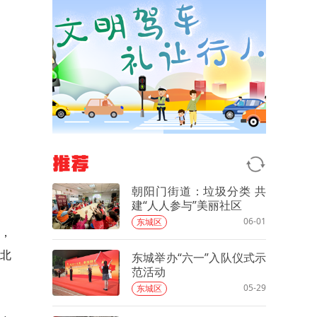
推荐
朝阳门街道：垃圾分类 共
建“人人参与”美丽社区
06-01
东城区
，
合北
东城举办“六一”入队仪式示
范活动
05-29
东城区