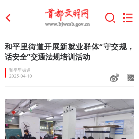
首页
和平里街道开展新就业群体“守交规，
+
话安全”交通法规培训活动
文明创建
和平里街道
文明实践
2025-04-10
+
文明培育
未成年人思想道德建设
+
榜样人物
身边好人