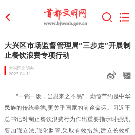
首页
大兴区市场监督管理局“三步走”开展制
+
止餐饮浪费专项行动
文明创建
大兴区文明办
文明实践
2023-04-11
+
文明培育
“一粥一饭，当思来之不易”，勤俭节约是中华
未成年人思想道德建设
民族的传统美德,更关乎国家的前途命运。习近平
+
榜样人物
总书记对制止餐饮浪费行为作出重要指示时强调,
身边好人
要加强立法,强化监管,采取有效措施,建立长效机