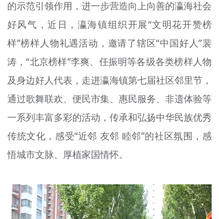
的示范引领作用，进一步营造向上向善的瀛海社会
文明评论
好风气，近日，瀛海镇组织开展“文明花开赞榜
北京宣传文化引导基金
样”榜样人物礼遇活动，邀请了辖区“中国好人”裴
宣传思想文化人才
涛，“北京榜样”李爽、任振明等各级各类榜样人物
及身边好人代表，走进瀛海镇第七届社区邻里节，
专题
通过歌舞联欢、便民市集、惠民服务、非遗体验等
+
资料库
一系列丰富多彩的活动，传承和弘扬中华民族优秀
传统文化，感受“近邻 友邻 睦邻”的社区氛围，感
悟城市文脉、厚植家国情怀。