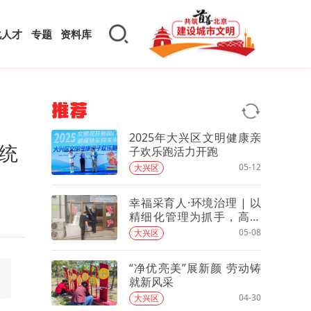
化人才
专题
资料库
推荐
2025年大兴区文明健康亲
统
子欢乐跑活力开跑
05-12
大兴区
幸福采育人·环境治理 | 以
精细化管理为抓手，高标
准开展镇域环境整治行动
05-08
大兴区
“净优亮美”展新颜 劳动铸
就新风采
04-30
大兴区