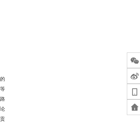
导的
术等
铁路
表论
贡