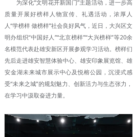
为深化“文明花开新国门”主题活动，进一步高
文明评论
质量开展好榜样人物宣传、礼遇活动，浓厚人
北京宣传文化引导基金
人“学榜样 做榜样”社会良好风气，近日，大兴区文
宣传思想文化人才
明办组织“中国好人”“北京榜样”“大兴榜样”等20余
名模范代表赴雄安新区开展参观学习活动。榜样们
专题
先后走进雄安智慧体验中心、雄安印象展览馆、雄
+
资料库
安金湖未来城市展示中心及悦榕公园，沉浸式感
受“未来之城”的规划魅力、创新活力与生态张力，
在学习中汲取奋进力量。