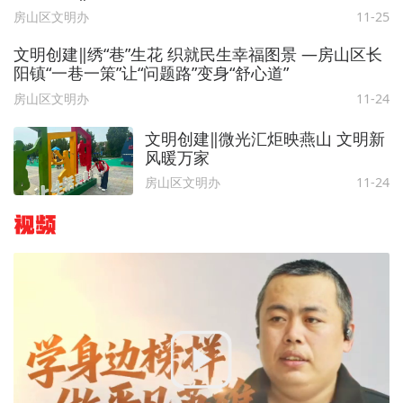
房山区文明办
11-25
文明创建‖绣“巷”生花 织就民生幸福图景 —房山区长
阳镇“一巷一策”让“问题路”变身“舒心道”
房山区文明办
11-24
文明创建‖微光汇炬映燕山 文明新
风暖万家
房山区文明办
11-24
视频