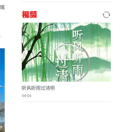
开现
视频
。
听风听雨过清明
04-04