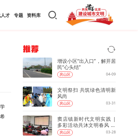
化人才
专题
资料库
推荐
增设小区“出入口”，解开居
民“心头结”
04-09
房山区
文明祭扫 共筑绿色清明新
风尚
03-31
房山区
学
希
窦店镇新时代文明实践 |
多彩活动共沐文明春风 解
锁N种精彩！（三）
03-28
房山区