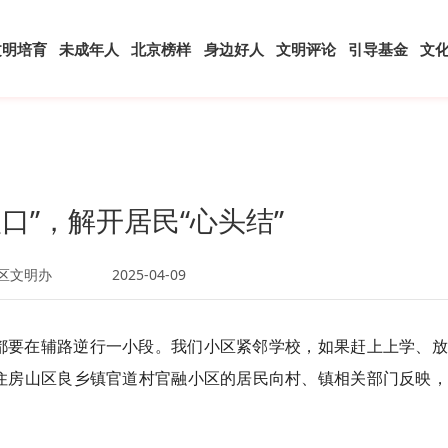
文明培育
未成年人
北京榜样
身边好人
文明评论
引导基金
文
口”，解开居民“心头结”
区文明办
2025-04-09
都要在辅路逆行一小段。我们小区紧邻学校，如果赶上上学、放
住房山区良乡镇官道村官融小区的居民向村、镇相关部门反映，