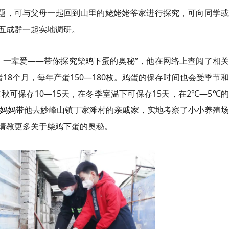
考题，可与父母一起回到山里的姥姥姥爷家进行探究，可向同学
五成群一起实地调研。
、一辈爱——带你探究柴鸡下蛋的奥秘”，他在网络上查阅了相
18个月，每年产蛋150—180枚。鸡蛋的保存时间也会受季节
秋可保存10—15天，在冬季室温下可保存15天，在2℃—5℃
让妈妈带他去妙峰山镇丁家滩村的亲戚家，实地考察了小小养殖
请教更多关于柴鸡下蛋的奥秘。