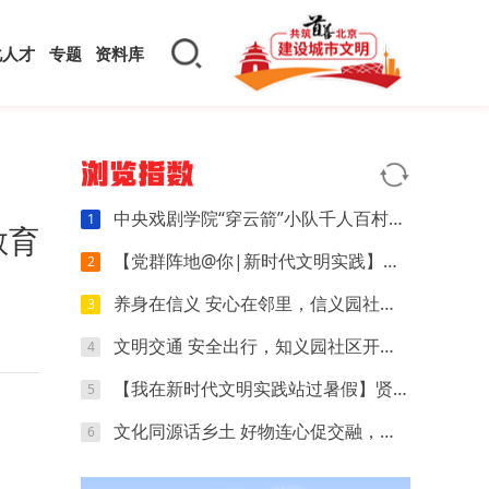
化人才
专题
资料库
浏览指数
中央戏剧学院“穿云箭”小队千人百村暑期实践：红色文化可感可触，文创“小楼”萌动山乡
1
教育
【党群阵地@你|新时代文明实践】开营第四天｜执笔忆研学，动手探科学，解锁夏日多彩时光
2
养身在信义 安心在邻里，信义园社区立秋养生专场来啦
3
文明交通 安全出行，知义园社区开展电动车交通安全宣传活动
4
【我在新时代文明实践站过暑假】贤王庄村开展“寻找赛博坦星球”青少年科普活动
5
文化同源话乡土 好物连心促交融，夏各庄镇团委开展京津冀红领巾夏令营乡土好物分享会
6