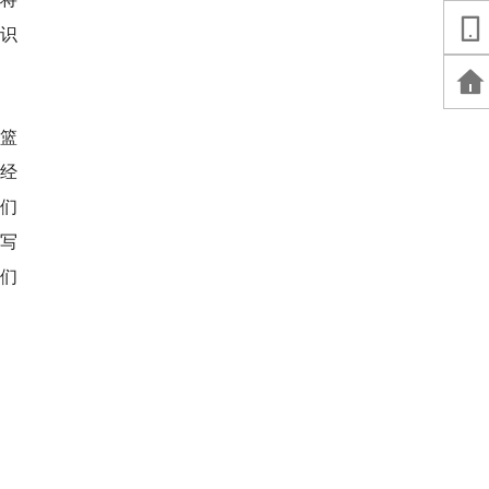
知识
篮
间经
们
写
们