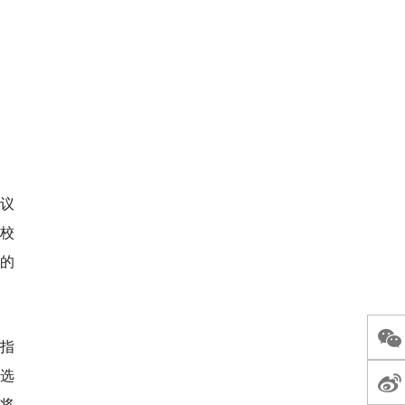
会议
校
深的
的指
选
将