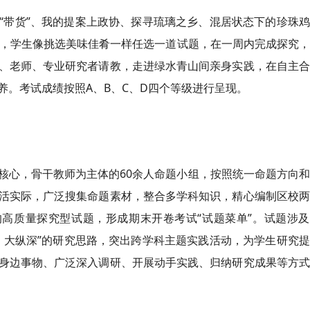
“带货”、我的提案上政协、探寻琉璃之乡、混居状态下的珍珠
单”，学生像挑选美味佳肴一样任选一道试题，在一周内完成探究
、老师、专业研究者请教，走进绿水青山间亲身实践，在自主合
养。考试成绩按照A、B、C、D四个等级进行呈现。
核心，骨干教师为主体的60余人命题小组，按照统一命题方向
活实际，广泛搜集命题素材，整合多学科知识，精心编制区校两
的高质量探究型试题，形成期末开卷考试“试题菜单”。试题涉
、大纵深”的研究思路，突出跨学科主题实践活动，为学生研究
身边事物、广泛深入调研、开展动手实践、归纳研究成果等方式