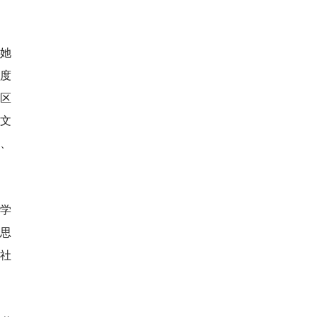
，她
度
区
文
、
学
思
社