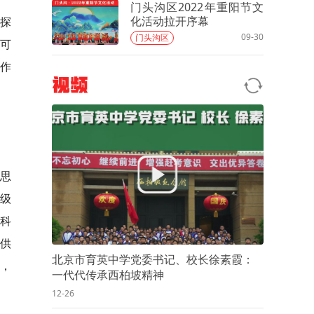
门头沟区2022年重阳节文
化活动拉开序幕
鸡探
09-30
门头沟区
，可
作
视频
和思
级
及科
提供
北京市育英中学党委书记、校长徐素霞：
，
一代代传承西柏坡精神
12-26