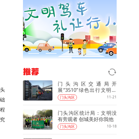
推荐
门头沟区交通局开
门头
展“3510”绿色出行文明交
通志愿服务活动
11-21
门头沟区
基础
程
门头沟区统计局：文明没
有旁观者 创城美好你我他
究
10-18
门头沟区