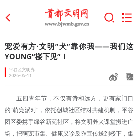
首页
宠爱有方·文明“犬”靠你我——我们这
+
YOUNG“楼下见”！
文明创建
平谷区文明办
文明实践
2026-05-11
+
文明培育
五四青年节，不仅有诗和远方，更有家门口
未成年人思想道德建设
的“萌宠派对”，依托创城社区结对共建机制，平谷
+
榜样人物
团区委携手绿谷新苑社区，将文明养犬课堂搬进广
身边好人
场，把萌宠市集、健康义诊反诈宣传送到楼下，集