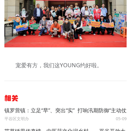
宠爱有方，我们这YOUNG约好啦。
相关
镇罗营镇：立足“早”、突出“实” 打响汛期防御“主动仗
平谷区文明办
05-09
艾草锤里传真情，中医药文化润乡村——平谷开放大