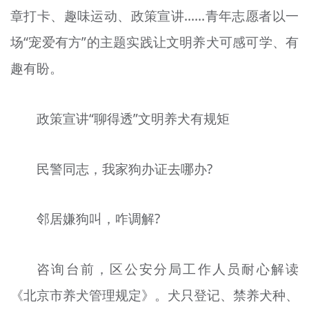
章打卡、趣味运动、政策宣讲……青年志愿者以一
文明评论
场“宠爱有方”的主题实践让文明养犬可感可学、有
北京宣传文化引导基金
趣有盼。
宣传思想文化人才
专题
政策宣讲“聊得透”文明养犬有规矩
+
资料库
民警同志，我家狗办证去哪办?
邻居嫌狗叫，咋调解?
咨询台前，区公安分局工作人员耐心解读
《北京市养犬管理规定》。犬只登记、禁养犬种、