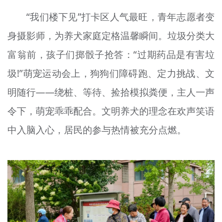
“我们楼下见”打卡区人气最旺，青年志愿者变
身摄影师，为养犬家庭定格温馨瞬间。垃圾分类大
富翁前，孩子们掷骰子抢答：“过期药品是有害垃
圾!”萌宠运动会上，狗狗们障碍跑、定力挑战、文
明随行——绕桩、等待、捡拾模拟粪便，主人一声
令下，萌宠乖乖配合。文明养犬的理念在欢声笑语
中入脑入心，居民的参与热情被充分点燃。