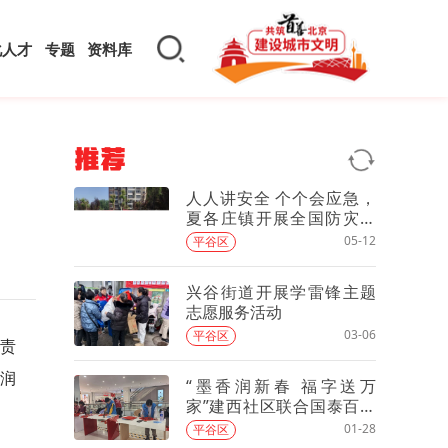
化人才
专题
资料库
推荐
人人讲安全 个个会应急，
夏各庄镇开展全国防灾减
灾日主题宣传活动
05-12
平谷区
兴谷街道开展学雷锋主题
志愿服务活动
03-06
平谷区
实责
润
“墨香润新春 福字送万
家”建西社区联合国泰百货
举办马年送福活动
01-28
平谷区