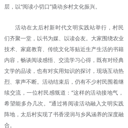
层，以“阅读小切口”撬动乡村文化振兴。
文明评论
北京宣传文化引导基金
活动在太后村新时代文明实践站举行，村民
宣传思想文化人才
们齐聚一堂，以书为媒、以读会友。大家围绕农业
专题
技术、家庭教育、传统文化等贴近生产生活的书籍
+
内容，畅谈阅读感悟、交流学习心得，既有对经典
资料库
文学的品读，也有对实用知识的探讨，现场互动热
烈、掌声不断。活动结束后，仍有不少村民围着继
续交流，一位村民感慨道：“这样的活动接地气，
希望能多办几次。”通过将阅读活动融入文明实践
阵地，太后村实现了书香浸润与乡风涵养的深度融
合。