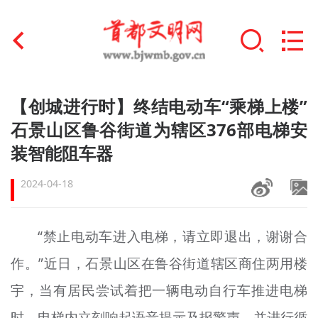
首页
【创城进行时】终结电动车“乘梯上楼”
+
石景山区鲁谷街道为辖区376部电梯安
文明创建
装智能阻车器
文明实践
2024-04-18
+
文明培育
未成年人思想道德建设
“禁止电动车进入电梯，请立即退出，谢谢合
+
作。”近日，石景山区在鲁谷街道辖区商住两用楼
榜样人物
宇，当有居民尝试着把一辆电动自行车推进电梯
身边好人
时，电梯内立刻响起语音提示及报警声，并进行循