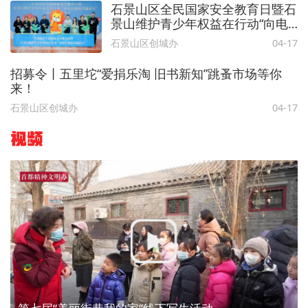
石景山区全民国家安全教育日暨石
景山维护青少年权益在行动“向电
信网络诈骗说不”专项活动启动仪
石景山区创城办
04-17
式举行
招募令丨五里坨“爱捐乐淘 旧书新知”跳蚤市场等你
来！
石景山区创城办
04-17
视频