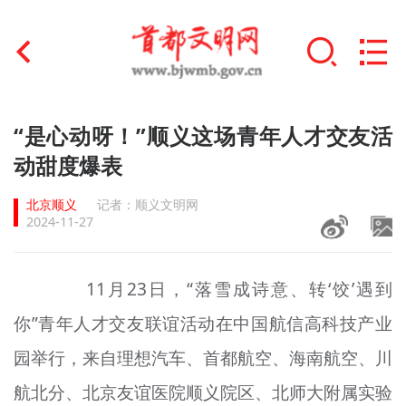
首页
“是心动呀！”顺义这场青年人才交友活
+
动甜度爆表
文明创建
北京顺义
记者：顺义文明网
文明实践
2024-11-27
+
文明培育
11月23日，“落雪成诗意、转‘饺’遇到
未成年人思想道德建设
你”青年人才交友联谊活动在中国航信高科技产业
+
榜样人物
园举行，来自理想汽车、首都航空、海南航空、川
身边好人
航北分、北京友谊医院顺义院区、北师大附属实验