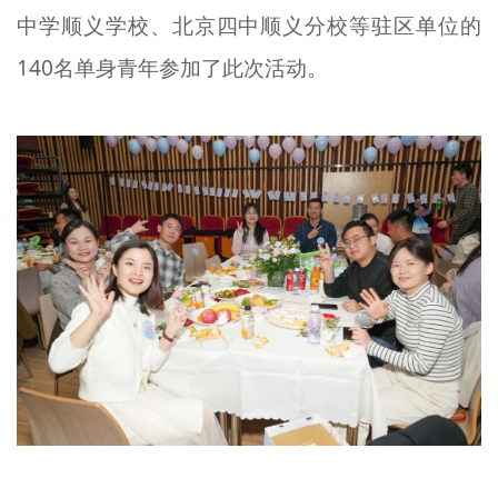
中学顺义学校、北京四中顺义分校等驻区单位的
文明评论
140名单身青年参加了此次活动。
北京宣传文化引导基金
宣传思想文化人才
专题
+
资料库