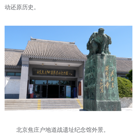
动还原历史。
文明评论
北京宣传文化引导基金
宣传思想文化人才
专题
+
资料库
北京焦庄户地道战遗址纪念馆外景。