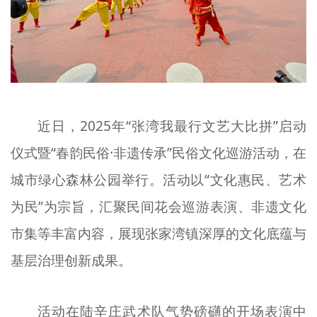
文明评论
北京宣传文化引导基金
宣传思想文化人才
专题
近日，2025年“张湾我最行文艺大比拼”启动
+
资料库
仪式暨“春韵民俗·非遗传承”民俗文化巡游活动，在
城市绿心森林公园举行。活动以“文化惠民、艺术
为民”为宗旨，汇聚民间花会巡游表演、非遗文化
市集等丰富内容，展现张家湾镇深厚的文化底蕴与
基层治理创新成果。
活动在陆辛庄武术队气势磅礴的开场表演中