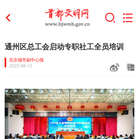
首页
通州区总工会启动专职社工全员培训
+
文明创建
北京城市副中心报
2025-08-12
文明实践
+
文明培育
未成年人思想道德建设
+
榜样人物
身边好人