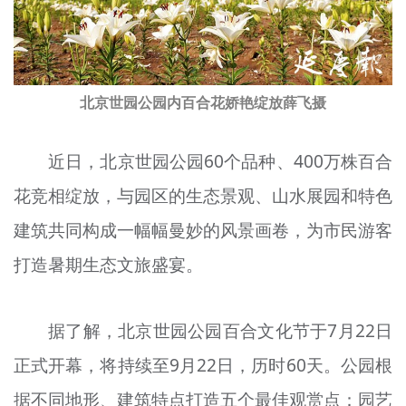
文明评论
北京宣传文化引导基金
北京世园公园内百合花娇艳绽放薛飞摄
宣传思想文化人才
专题
近日，北京世园公园60个品种、400万株百合
+
资料库
花竞相绽放，与园区的生态景观、山水展园和特色
建筑共同构成一幅幅曼妙的风景画卷，为市民游客
打造暑期生态文旅盛宴。
据了解，北京世园公园百合文化节于7月22日
正式开幕，将持续至9月22日，历时60天。公园根
据不同地形、建筑特点打造五个最佳观赏点：园艺