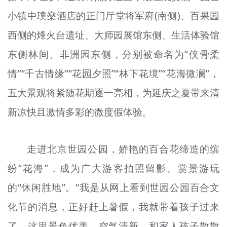
小镇中璞燊酒店的正门厅堂将军府(南侧)、百果园
西侧的烽火台遗址、大师园展馆东侧、生活体验馆
东侧林间、非洲园东侧，分别被命名为“侠骨柔
情”“千古情缘”“花园夕照”“林下花境”“花海微澜”，
五大景观将紧随花期逐一亮相，为延庆之夏带来清
新凉快且激情多彩的微度假体验。
走进北京世园公园，娇艳的百合花缔造的缤
纷“花海”，成为广大游客拍照留影、赏景游玩
的“休闲胜地”。“我是从网上看到世园公园百合文
化节的消息，正好赶上暑假，我就带着孩子过来
了。这里景色优美、空气清新，和家人孩子散散