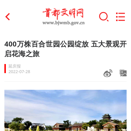
首页
400万株百合世园公园绽放 五大景观开
+
启花海之旅
文明创建
延庆报
文明实践
2022-07-28
+
文明培育
未成年人思想道德建设
+
榜样人物
身边好人