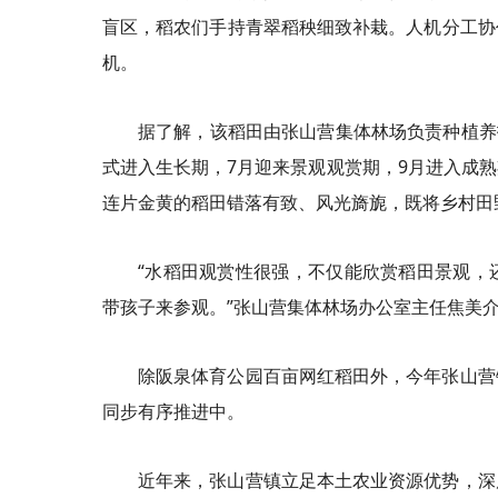
盲区，稻农们手持青翠稻秧细致补栽。人机分工协
机。
据了解，该稻田由张山营集体林场负责种植养
式进入生长期，7月迎来景观观赏期，9月进入成
连片金黄的稻田错落有致、风光旖旎，既将乡村田
“水稻田观赏性很强，不仅能欣赏稻田景观，
带孩子来参观。”张山营集体林场办公室主任焦美
除阪泉体育公园百亩网红稻田外，今年张山营
同步有序推进中。
近年来，张山营镇立足本土农业资源优势，深