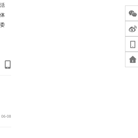
活
玩体
委
06-08