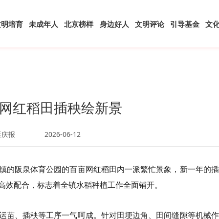
文明培育
未成年人
北京榜样
身边好人
文明评论
引导基金
文
网红稻田插秧绘新景
延庆报
2026-06-12
镇的阪泉体育公园的百亩网红稻田内一派繁忙景象，新一年的插
高效配合，标志着全镇水稻种植工作全面铺开。
运苗、插秧等工序一气呵成。针对田埂边角、田间缝隙等机械作