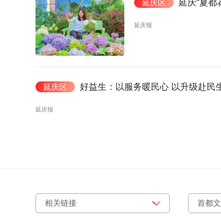
延庆“夏都
延庆区
延庆报
好益生：以服务暖民心 以升级赴民
延庆区
延庆报