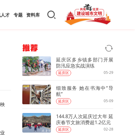
化人才
专题
资料库
推荐
延庆区多乡镇多部门开展
防汛应急实战演练
05-29
延庆区
细致服务 她在书海中“导
航”
05-09
延庆区
秧
144.8万人次延庆过大年 延
庆春节文旅消费超1.2亿元
02-28
延庆区
业