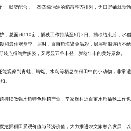
作、默契配合，一垄垄绿油油的稻苗整齐排列，为田野铺就勃勃
护，总面积110亩，插秧工作持续至6月2日。插秧结束后，水
熟期和最佳观赏季。届时，百亩稻海鎏金溢彩，层层稻浪连绵不
野装点得绚烂多姿，又尽显五谷丰登、岁稔年丰的美好景象。
还能观察到青蛙、蜻蜓、水鸟等栖息在稻田中的小动物，非常适
介绍。
镇持续做强水稻特色种植产业，辛家堡村近百亩水稻插秧工作也
度挖掘稻田景观价值与经济价值，大力推进农文旅融合发展，以