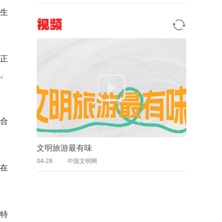
生
视频
稻正
绝。
合
文明旅游最有味
04-28
中国文明网
在
特