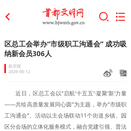
首页
区总工会举办“市级职工沟通会” 成功吸
+
纳新会员306人
文明创建
延庆报
文明实践
2026-06-12
+
文明培育
近日，区总工会以“启航‘十五五’·凝聚‘新’力量
未成年人思想道德建设
——共绘高质量发展同心圆”为主题，举办“市级职
+
榜样人物
工沟通会”。活动以主会场联动11个街道乡镇、园
身边好人
区分会场的立体化服务模式，融合党建引领、普法