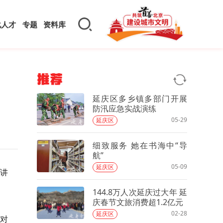
化人才
专题
资料库
推荐
延庆区多乡镇多部门开展
防汛应急实战演练
05-29
延庆区
细致服务 她在书海中“导
航”
05-09
延庆区
宣讲
144.8万人次延庆过大年 延
庆春节文旅消费超1.2亿元
02-28
延庆区
对