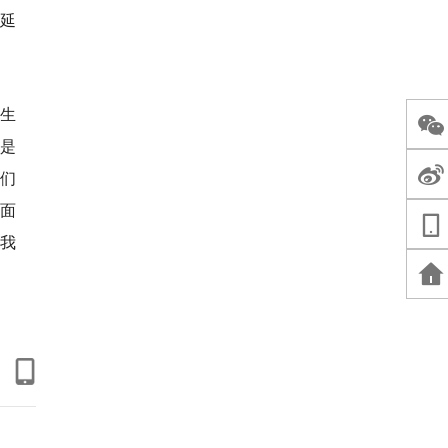
延
生
是
我们
面
从我