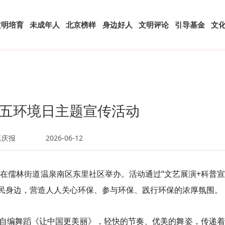
文明培育
未成年人
北京榜样
身边好人
文明评论
引导基金
文
五环境日主题宣传活动
延庆报
2026-06-12
动在儒林街道温泉南区东里社区举办。活动通过“文艺展演+科普
居民身边，营造人人关心环保、参与环保、践行环保的浓厚氛围。
自编舞蹈《让中国更美丽》，轻快的节奏、优美的舞姿，传递着