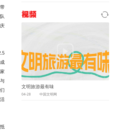
所带
视频
队
延庆
.5
成
家
与
文明旅游最有味
们
04-28
中国文明网
活
抵