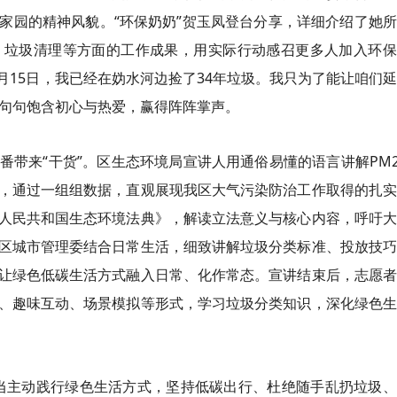
家园的精神风貌。“环保奶奶”贺玉凤登台分享，详细介绍了她
、垃圾清理等方面的工作成果，用实际行动感召更多人加入环保
月15日，我已经在妫水河边捡了34年垃圾。我只为了能让咱们
，句句饱含初心与热爱，赢得阵阵掌声。
带来“干货”。区生态环境局宣讲人用通俗易懂的语言讲解PM2
，通过一组组数据，直观展现我区大气污染防治工作取得的扎实
人民共和国生态环境法典》，解读立法意义与核心内容，呼吁大
区城市管理委结合日常生活，细致讲解垃圾分类标准、投放技巧
让绿色低碳生活方式融入日常、化作常态。宣讲结束后，志愿者
、趣味互动、场景模拟等形式，学习垃圾分类知识，深化绿色生
当主动践行绿色生活方式，坚持低碳出行、杜绝随手乱扔垃圾、