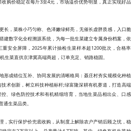
菜收购价稳定在每斤3至4元，市场溢价优势明显，真正实现好
更长，菜株小巧匀称、色泽嫩绿鲜亮，无催长虚胖质感，入口脆
搭建数字化全程溯源系统，为每一批生菜建立专属身份档案，依
安全屏障，2025年累计抽检生菜样本超1200批次，合格
庆有机生菜直供京津冀高端商超，订单充足、销路稳固。
地形成错位互补、协同发展的清晰格局：聂庄村夯实规模化种植
与技术创新，树立科技种植标杆;绿富隆深耕有机赛道，打造高
管控、绿色防控技术和有机精细培育，当地生菜品相出众、口感
普通生菜品类。
管理，实行保护价兜底收购，从制度上解除农户产销后顾之忧，