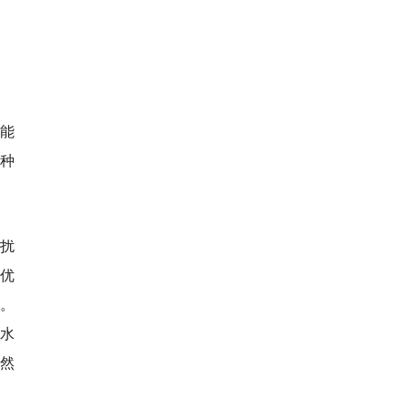
能
品种
扰
件优
斤。
水
然