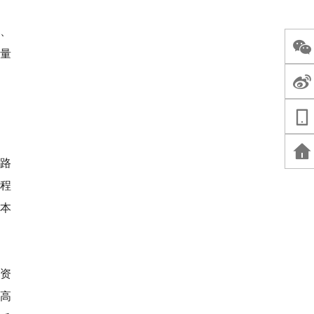
、
量
路
全程
本
资
最高