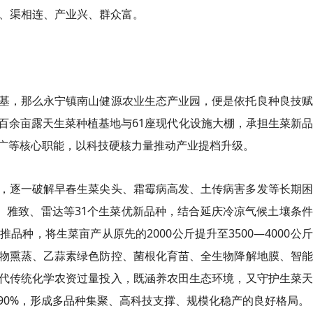
通、渠相连、产业兴、群众富。
基，那么永宁镇南山健源农业生态产业园，便是依托良种良技赋
百余亩露天生菜种植基地与61座现代化设施大棚，承担生菜新
广等核心职能，以科技硬核力量推动产业提档升级。
，逐一破解早春生菜尖头、霜霉病高发、土传病害多发等长期困
、雅致、雷达等31个生菜优新品种，结合延庆冷凉气候土壤条
种，将生菜亩产从原先的2000公斤提升至3500—4000公
物熏蒸、乙蒜素绿色防控、菌根化育苗、全生物降解地膜、智能
代传统化学农资过量投入，既涵养农田生态环境，又守护生菜天
90%，形成多品种集聚、高科技支撑、规模化稳产的良好格局。