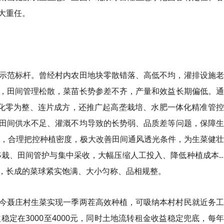
大重任。
示范标杆。曾经村内农田地块零散错落、高低不均，灌排设施老
，田间管理松散，菜苗长势参差不齐，产量和效益长期偏低。通
仅化零为整、连片成方，还推广起高垄栽培、水肥一体化精准管
田间供水不足、灌溉不均导致的长势弱、品质差等问题，保障生
植，合理把控种植密度，极大改善田间通风透光条件，为生菜健
移栽、田间管护与集中采收，大幅压缩人工投入、降低种植成本
，长成的菜球紧实饱满、大小匀称、品相规整。
今聂庄村生菜实现一季两茬高效种植，可吸纳本村村民就近务工
稳定在3000至4000元，同时土地流转租金收益稳定兜底，每