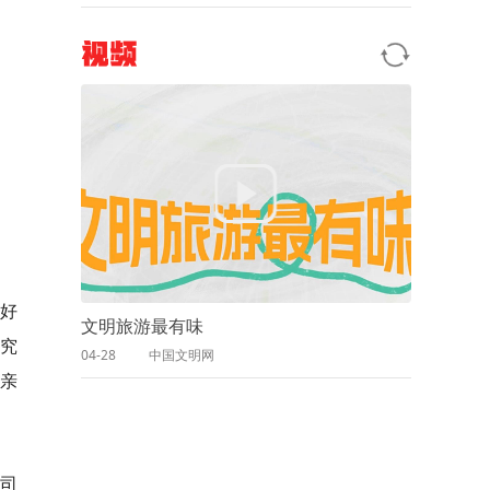
视频
好
文明旅游最有味
究
04-28
中国文明网
亲
司