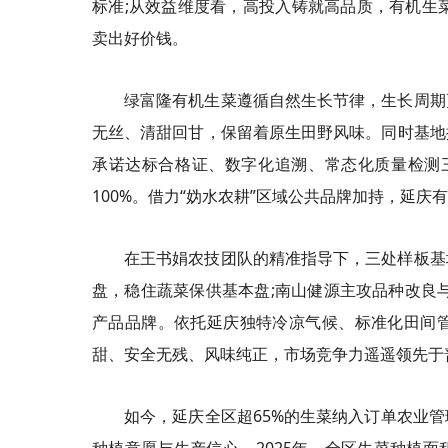
标准;从效益维度看，高投入铸就高品质，有机生
卖出好价钱。
绿富隆有机生菜遵循自然生长节律，生长周期
无丝、清甜回甘，保留着原生田野风味。同时基地
承诺达标合格证、数字化追溯、常态化质量检测三重
100%。借力“妫水农耕”区域公共品牌加持，延
在王书娟农技团队的精准指导下，三处样板基
盘，稳住蔬菜保供基本盘;南山健源主攻品种改良
产品品牌。依托延庆独特冷凉气候、标准化田间
甜、安全无残、风味纯正，市场竞争力遥遥领先于
如今，延庆全区超65%的生菜纳入订单农业