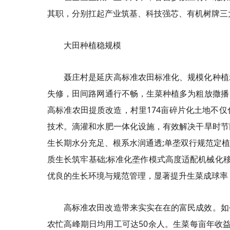
其职，分别扛起产业筑基、科技强芯、有机树牌三
大田种植稳规模
聂庄村是延庆高标准农田标准化、规模化种植
失修，田间路网通行不畅，生菜种植多为粗放撒播
高标准农田提质改造，村里174亩碎片化土地不
技术。滴灌和水肥一体化设施，有效解决干旱时节
生长期水分充足、根系水润通透;单垄双行规范定
质生长筑牢基础;标准化垄作模式高度适配机械化
优良的生长环境与规范管理，显著提升生菜成球率
高标准农田改造带来实实在在的富民成效。如
农忙高峰期日均用工可达50余人。生菜每亩年收益