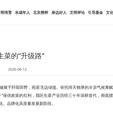
文明培育
未成年人
北京榜样
身边好人
文明评论
引导基金
文
生菜的“升级路”
2026-06-12
铺展于阡陌田野，宛若无边绿毯。依托得天独厚的冷凉气候禀赋
子”保供政策的红利，我区生菜产业历经三十年深耕迭代，彻底
化、品牌化高质量发展新阶段。