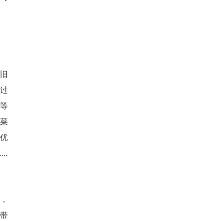
旧
过
控等
菜
壮优
……
，
年带