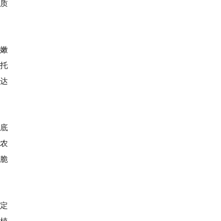
品质
嫩
托
率达
底
端农
脆
稳定