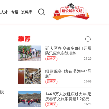
化人才
专题
资料库
推荐
延庆区多乡镇多部门开展
防汛应急实战演练
05-29
延庆区
细致服务 她在书海中“导
航”
05-09
延庆区
，
摆脱
144.8万人次延庆过大年 延
庆春节文旅消费超1.2亿元
02-28
延庆区