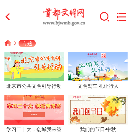
首页
专题
+
文明创建
文明实践
+
文明培育
北京市公共文明引导行动
文明驾车 礼让行人
未成年人思想道德建设
+
榜样人物
身边好人
学习二十大，创城我来答
我们的节日·中秋