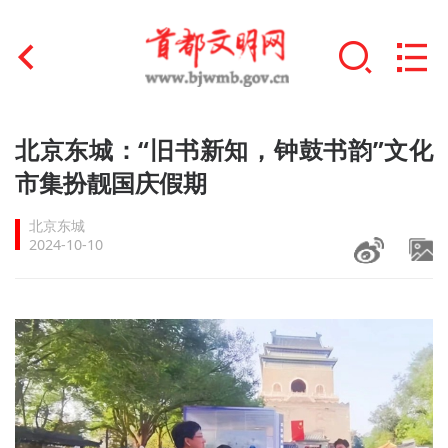
首页
北京东城：“旧书新知，钟鼓书韵”文化
+
市集扮靓国庆假期
文明创建
北京东城
文明实践
2024-10-10
+
文明培育
未成年人思想道德建设
+
榜样人物
身边好人