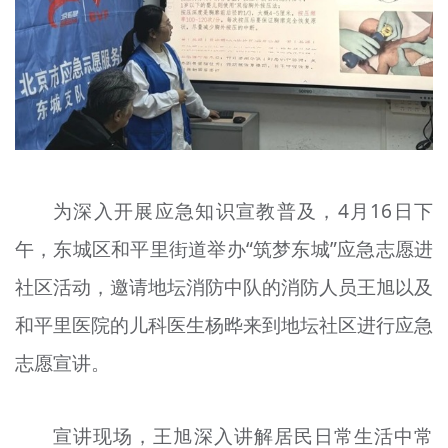
文明评论
北京宣传文化引导基金
宣传思想文化人才
专题
+
为深入开展应急知识宣教普及，4月16日下
资料库
午，东城区和平里街道举办“筑梦东城”应急志愿进
社区活动，邀请地坛消防中队的消防人员王旭以及
和平里医院的儿科医生杨晔来到地坛社区进行应急
志愿宣讲。
宣讲现场，王旭深入讲解居民日常生活中常