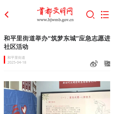
首页
和平里街道举办“筑梦东城”应急志愿进
+
社区活动
文明创建
和平里街道
文明实践
2025-04-18
+
文明培育
未成年人思想道德建设
+
榜样人物
身边好人