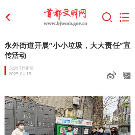
首页
永外街道开展“小小垃圾，大大责任”宣
+
传活动
文明创建
永定门外街道
文明实践
2025-04-15
+
文明培育
未成年人思想道德建设
+
榜样人物
身边好人