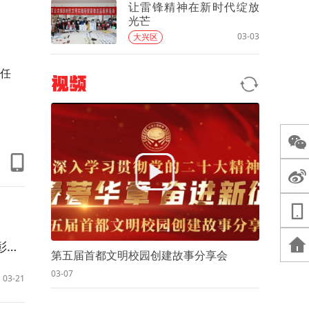
让雷锋精神在新时代绽放
光芒
03-03
大兴区
作任
视频
知
第五届首都文明校园创建故事分享会
03-07
03-21