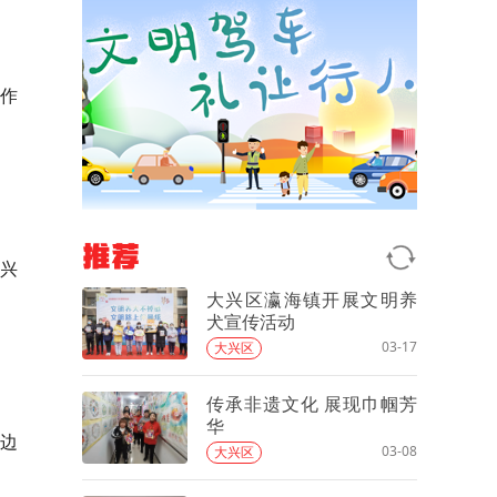
作
推荐
兴
大兴区瀛海镇开展文明养
犬宣传活动
03-17
大兴区
传承非遗文化 展现巾帼芳
华
边
03-08
大兴区