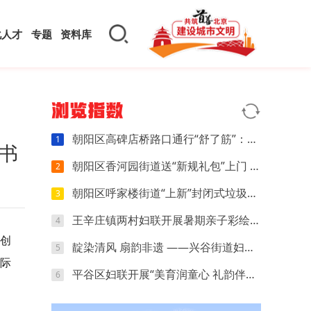
化人才
专题
资料库
浏览指数
朝阳区高碑店桥路口通行“舒了筋”：小切口调整让早晚高峰少堵几分
1
书
朝阳区香河园街道送“新规礼包”上门 商户指尖学会管好自家“门前一米”
2
朝阳区呼家楼街道“上新”封闭式垃圾箱房 “扔垃圾”这件小事有了新体验
3
王辛庄镇两村妇联开展暑期亲子彩绘主题活动
4
创
靛染清风 扇韵非遗 ——兴谷街道妇联开展非遗蜡染团扇手工体验活动
5
际
平谷区妇联开展“美育润童心 礼韵伴成长”暑期儿童关爱特色主题活动
6