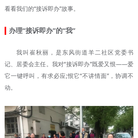
文明评论
看看我们的“接诉即办”故事。
北京宣传文化引导基金
办理“接诉即办”的“我”
宣传思想文化人才
专题
我叫崔秋丽，是东风街道羊二社区党委书
记、居委会主任。我对“接诉即办”既爱又恨——爱
+
资料库
它一键呼叫，有求必应;恨它“不讲情面”，协调不
动。