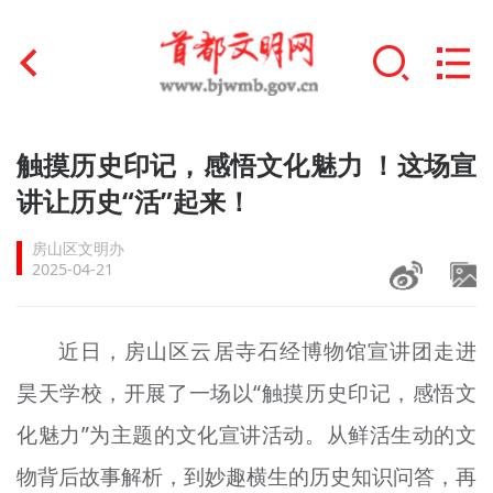
首页
触摸历史印记，感悟文化魅力 ！这场宣
+
讲让历史“活”起来！
文明创建
房山区文明办
文明实践
2025-04-21
+
文明培育
近日，房山区云居寺石经博物馆宣讲团走进
未成年人思想道德建设
昊天学校，开展了一场以“触摸历史印记，感悟文
+
榜样人物
化魅力”为主题的文化宣讲活动。从鲜活生动的文
身边好人
物背后故事解析，到妙趣横生的历史知识问答，再