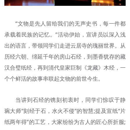
“文物是先人留给我们的无声史书，每一件都
承载着民族的记忆。”活动伊始，宣讲员以深入浅
出的语言，带领同学们走进云居寺的瑰丽世界。从
历经六朝、绵延千年的房山石经，到墨香犹存的藏
汉合璧纸经，再到清代皇家巨制《龙藏》木经，一
个个鲜活的故事串联起文物的前世今生。
当讲到石经的镌刻初衷时，同学们惊叹于静
琬大师“刻经于石，水火不侵”的智慧;提及宣纸“片
纸两年得”的工艺，大家纷纷为古人的匠心所折服;