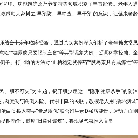
病管理、功能维护及营养支持等领域积累了丰富经验。老年人通
教帮助大家树立‘早预防、早筛查、早干预’的意识，让健康老
师结合十余年临床经验，通过真实案例深入剖析了老年糖友常见
随意吃”“糖尿病只要限制主食”等典型现象为例，强调科学控糖、
子、打比喻的方法对“血糖稳定就停药”“胰岛素具有成瘾性”
民、肌不可失”为主题，揭开肌少症这一“隐形健康杀手”的防
肌肉流失与跌倒风险、代谢下降的关联，教授老人用“指环测试
调蛋白质摄入需要“量足质优”联合维生素D强筋健骨，运动方面
的抗阻动作，鼓励“日常化锻炼”，将现场气氛推入高潮。