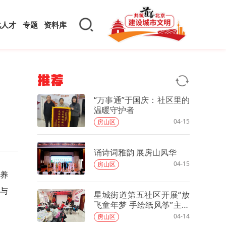
化人才
专题
资料库
推荐
“万事通”于国庆：社区里的
温暖守护者
04-15
房山区
诵诗词雅韵 展房山风华
04-15
房山区
园养
疑与
星城街道第五社区开展“放
飞童年梦 手绘纸风筝”主题
活动
04-14
房山区