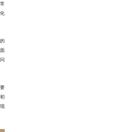
常
龄化
的
全面
等问
治要
”初
则现