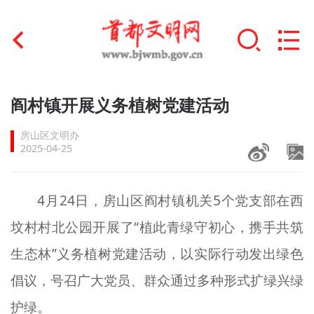
首页
阎村镇开展义务植树党建活动
+
文明创建
房山区文明办
2025-04-25
文明实践
+
文明培育
4月24日，房山区阎村镇机关5个党支部在西
坟村村北公园开展了“植此青绿守初心，携手共筑
未成年人思想道德建设
生态林”义务植树党建活动，以实际行动发出绿色
+
榜样人物
倡议，号召广大党员、群众通过多种形式扩绿兴绿
身边好人
护绿。